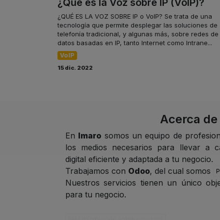
¿Qué es la Voz sobre IP (VoIP)?
¿QUÉ ES LA VOZ SOBRE IP o VoIP? Se trata de una
tecnología que permite desplegar las soluciones de
telefonía tradicional, y algunas más, sobre redes de
datos basadas en IP, tanto Internet como Intrane...
VoIP
15 dic. 2022
Acerca de
En
Imaro
somos un equipo de profesion
los medios necesarios para llevar a 
digital eficiente y adaptada a tu negocio.
Trabajamos con
Odoo
, del cual somos
P
Nuestros servicios tienen un único obje
para tu negocio.
Más información sobre nosotros